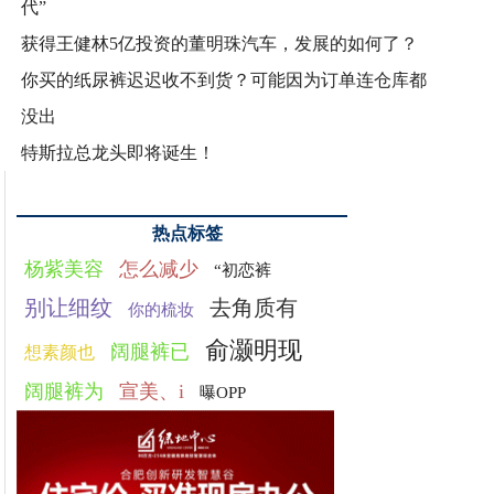
代”
获得王健林5亿投资的董明珠汽车，发展的如何了？
你买的纸尿裤迟迟收不到货？可能因为订单连仓库都
没出
特斯拉总龙头即将诞生！
热点标签
杨紫美容
怎么减少
“初恋裤
别让细纹
去角质有
你的梳妆
俞灏明现
阔腿裤已
想素颜也
阔腿裤为
宣美、i
曝OPP