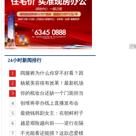
广
24小时新闻排行
阔腿裤为什么你穿不好看？因
1
杨紫美容很有效果！最新机场
2
你的梳妆台还缺一个门面担当
3
创维将举办线上直播发布会
4
最烧钱韩剧女主：在朝鲜村子
5
越是艰险越向前——逆行在隔
6
不光能看还能摸？这款恋爱模
7