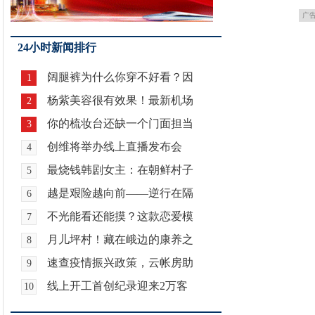
广
24小时新闻排行
阔腿裤为什么你穿不好看？因
1
杨紫美容很有效果！最新机场
2
你的梳妆台还缺一个门面担当
3
创维将举办线上直播发布会
4
最烧钱韩剧女主：在朝鲜村子
5
越是艰险越向前——逆行在隔
6
不光能看还能摸？这款恋爱模
7
月儿坪村！藏在峨边的康养之
8
速查疫情振兴政策，云帐房助
9
线上开工首创纪录迎来2万客
10