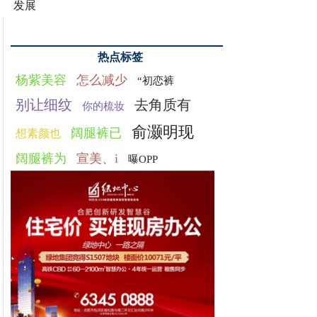
发展
热点标签
杨紫美容
怎么减少
“初恋裤
别让细纹
去角质有
你的梳妆
俞灏明现
阔腿裤已
想素颜也
阔腿裤为
宣美、i
曝OPP