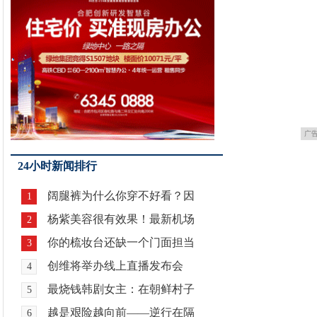
广
24小时新闻排行
阔腿裤为什么你穿不好看？因
1
杨紫美容很有效果！最新机场
2
你的梳妆台还缺一个门面担当
3
创维将举办线上直播发布会
4
最烧钱韩剧女主：在朝鲜村子
5
越是艰险越向前——逆行在隔
6