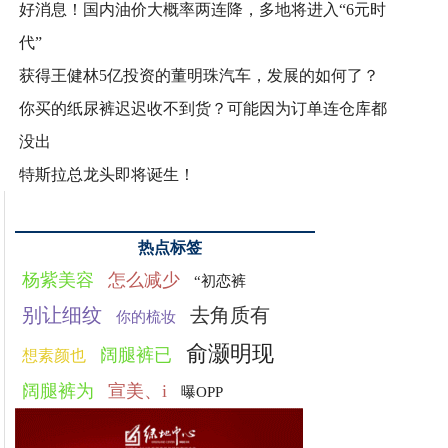
好消息！国内油价大概率两连降，多地将进入“6元时
代”
获得王健林5亿投资的董明珠汽车，发展的如何了？
你买的纸尿裤迟迟收不到货？可能因为订单连仓库都
没出
特斯拉总龙头即将诞生！
热点标签
杨紫美容
怎么减少
“初恋裤
别让细纹
去角质有
你的梳妆
俞灏明现
阔腿裤已
想素颜也
阔腿裤为
宣美、i
曝OPP