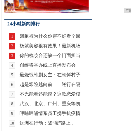
广
24小时新闻排行
阔腿裤为什么你穿不好看？因
1
杨紫美容很有效果！最新机场
2
你的梳妆台还缺一个门面担当
3
创维将举办线上直播发布会
4
最烧钱韩剧女主：在朝鲜村子
5
越是艰险越向前——逆行在隔
6
不光能看还能摸？这款恋爱模
7
武汉、北京、广州、重庆等凯
8
呷哺呷哺情系员工携手抗疫情
9
远洲在行动：战“疫”路上，
10