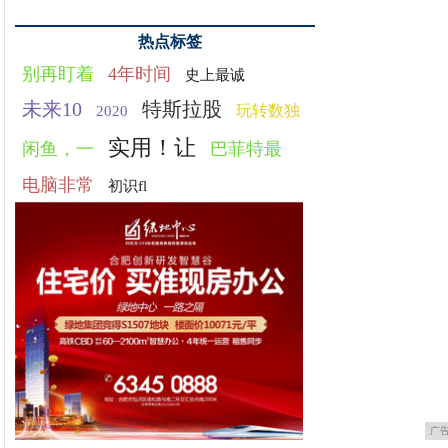
热点标签
别再盯着
4年时间
史上最诚
未来10
特斯拉股
玩转数独
2020
实用！让
闲鱼，一
巴菲特最
电脑非常
初识fl
广