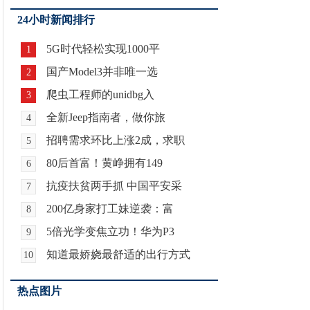
24小时新闻排行
5G时代轻松实现1000平
1
国产Model3并非唯一选
2
爬虫工程师的unidbg入
3
全新Jeep指南者，做你旅
4
招聘需求环比上涨2成，求职
5
80后首富！黄峥拥有149
6
抗疫扶贫两手抓 中国平安采
7
200亿身家打工妹逆袭：富
8
5倍光学变焦立功！华为P3
9
知道最娇娆最舒适的出行方式
10
热点图片