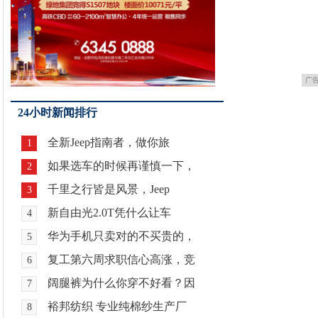
广
24小时新闻排行
全新Jeep指南者，做你旅
1
如果选车的时候再谨慎一下，
2
千里之行皆是风景，Jeep
3
新自由光2.0T凭什么让车
4
华为手机只卖对的不买贵的，
5
复工第六周求职信心高涨，竞
6
阔腿裤为什么你穿不好看？因
7
裕邦纺织 专业纯棉纱生产厂
8