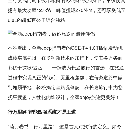
全可变气门调节技术领衔的9大黑科技加持下，不仅使其
拥有最大功率127kW，峰值扭矩270N·m，还可享受低至
6.0L的超低百公里综合油耗。
不难看出，全新Jeep指南者的GSE-T4 1.3T四缸发动机
成绩实属亮眼，在多种新技术的加持下，使其各方各面
都优于探歌/途岳——一跃成为长途旅行的首选：在旅途
过程中实现真正的低耗、无里程焦虑；在每条道路中做
到如履平地，轻松搞定全路况驾驶；在长途旅行中为您
抚平疲惫，人性化内饰设计，全家enjoy旅途更美好！
行万里路 智能四驱系统才是王道
"读万卷书，行万里路"，这是古人对旅行的定义。如今