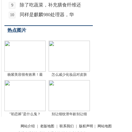
除了吃蔬菜，补充膳食纤维还
9
同样是麒麟980处理器，华
10
热点图片
杨紫美容很有效果！最
怎么减少化妆品对皮肤
“初恋裤”是什么鬼？
别让细纹泄年龄别让细
网站介绍
|
老版地图
|
联系我们
|
版权声明
|
网站地图