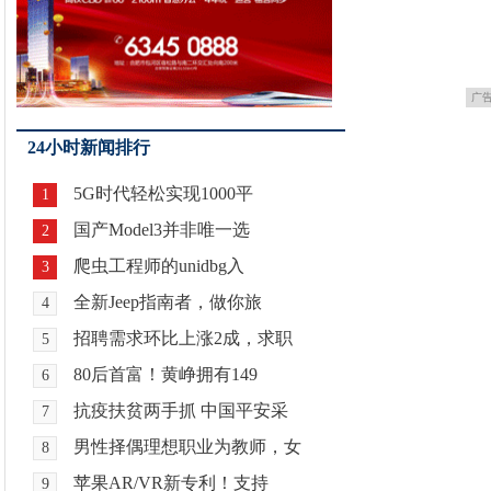
广
24小时新闻排行
5G时代轻松实现1000平
1
国产Model3并非唯一选
2
爬虫工程师的unidbg入
3
全新Jeep指南者，做你旅
4
招聘需求环比上涨2成，求职
5
80后首富！黄峥拥有149
6
抗疫扶贫两手抓 中国平安采
7
男性择偶理想职业为教师，女
8
苹果AR/VR新专利！支持
9