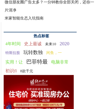
微信朋友圈广告太多？一分钟教你全部关闭，还你一
片清净
米家智能生态入坑指南
热点标签
2020
4年时间
史上最诚
未来10
玩转数独
闲鱼，一
特斯拉股
巴菲特最
实用！让
电脑非常
初识fl
8款千元