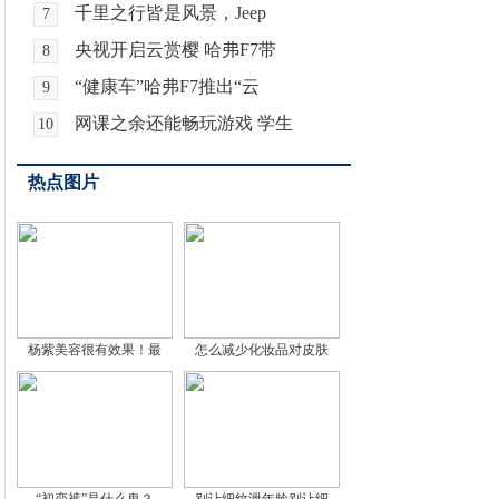
千里之行皆是风景，Jeep
7
央视开启云赏樱 哈弗F7带
8
“健康车”哈弗F7推出“云
9
网课之余还能畅玩游戏 学生
10
热点图片
杨紫美容很有效果！最
怎么减少化妆品对皮肤