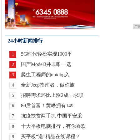
广
24小时新闻排行
5G时代轻松实现1000平
1
国产Model3并非唯一选
2
爬虫工程师的unidbg入
3
全新Jeep指南者，做你旅
4
招聘需求环比上涨2成，求职
5
80后首富！黄峥拥有149
6
抗疫扶贫两手抓 中国平安采
7
十大平板电脑排行，有你喜欢
8
买平板“送”精品在线课程？
9