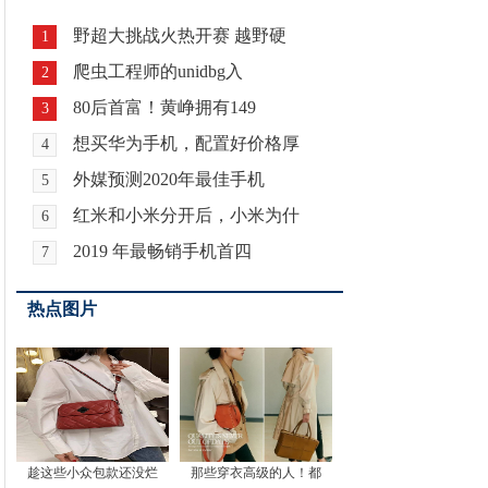
野超大挑战火热开赛 越野硬
1
爬虫工程师的unidbg入
2
80后首富！黄峥拥有149
3
想买华为手机，配置好价格厚
4
外媒预测2020年最佳手机
5
红米和小米分开后，小米为什
6
2019 年最畅销手机首四
7
热点图片
趁这些小众包款还没烂
那些穿衣高级的人！都