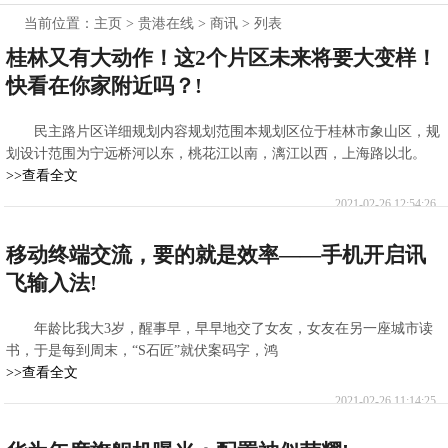
当前位置：
主页
>
贵港在线
>
商讯
> 列表
桂林又有大动作！这2个片区未来将要大变样！
快看在你家附近吗？!
民主路片区详细规划内容规划范围本规划区位于桂林市象山区，规
划设计范围为宁远桥河以东，桃花江以南，漓江以西，上海路以北。
>>查看全文
2021-02-26 12:54:26
移动终端交流，要的就是效率——手机开启讯
飞输入法!
年龄比我大3岁，醒事早，早早地交了女友，女友在另一座城市读
书，于是每到周末，“S石匠”就伏案码字，鸿
>>查看全文
2021-02-26 11:14:25