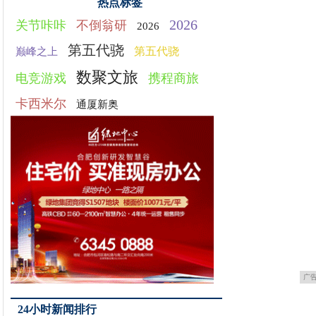
热点标签
2026
关节咔咔
不倒翁研
2026
第五代骁
第五代骁
巅峰之上
数聚文旅
电竞游戏
携程商旅
卡西米尔
通厦新奥
广
24小时新闻排行