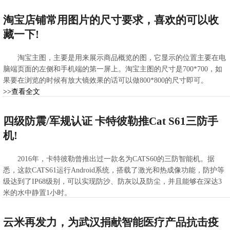
2021-02-23 08:37:28
淘宝店铺常用图片的尺寸要求，喜欢的可以收
藏一下!
淘宝主图，主要是用来展示商品概览的图，它显示的位置主要在电
脑端页面的左侧和手机端的第一屏上。淘宝主图的尺寸是700*700，如
果要在浏览的时候有放大镜效果的话可以做800*800的尺寸即可。
>>查看全文
2021-02-23 07:16:19
四级防震/军规认证 卡特彼勒推Cat S61三防手
机!
2016年，卡特彼勒曾推出过一款名为CATS60的三防智能机。据
悉，这款CATS61运行Android系统，搭载了激光和热成像功能，防护等
级达到了IP68级别，可以实现防沙、防灰以及防尘，并且能够在深达3
米的水中静置1小时。
>>查看全文
2021-02-23 06:20:21
云米再发力，为武汉捐献智能医疗产品抗击疫