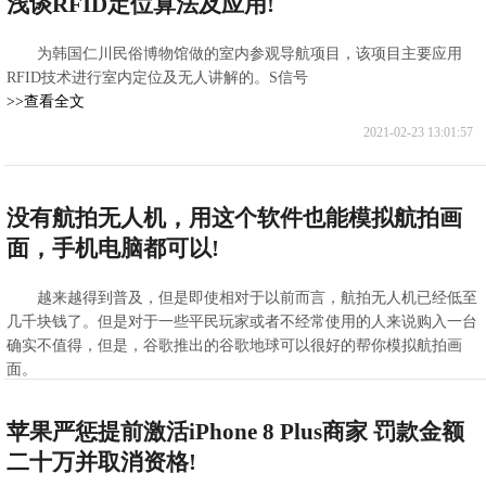
浅谈RFID定位算法及应用!
2021-02-23 13:43:50
为韩国仁川民俗博物馆做的室内参观导航项目，该项目主要应用
RFID技术进行室内定位及无人讲解的。S信号
>>查看全文
2021-02-23 13:01:57
没有航拍无人机，用这个软件也能模拟航拍画
面，手机电脑都可以!
越来越得到普及，但是即使相对于以前而言，航拍无人机已经低至
几千块钱了。但是对于一些平民玩家或者不经常使用的人来说购入一台
确实不值得，但是，谷歌推出的谷歌地球可以很好的帮你模拟航拍画
面。
>>查看全文
2021-02-23 12:59:41
苹果严惩提前激活iPhone 8 Plus商家 罚款金额
二十万并取消资格!