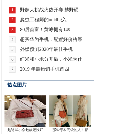
野超大挑战火热开赛 越野硬
1
爬虫工程师的unidbg入
2
80后首富！黄峥拥有149
3
想买华为手机，配置好价格厚
4
外媒预测2020年最佳手机
5
红米和小米分开后，小米为什
6
2019 年最畅销手机首四
7
热点图片
趁这些小众包款还没烂
那些穿衣高级的人！都