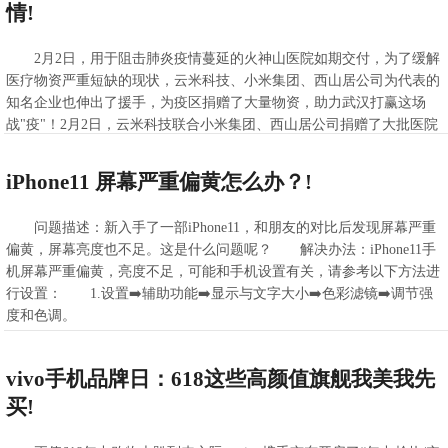
情!
2月2日，用于阻击肺炎疫情蔓延的火神山医院如期交付，为了缓解
医疗物资严重短缺的现状，云米科技、小米集团、西山居公司为代表的
知名企业也伸出了援手，为疫区捐赠了大量物资，助力武汉打赢这场
战"疫"！2月2日，云米科技联合小米集团、西山居公司捐赠了大批医院
急需的医疗物质。这些物资除了包含
>>查看全文
iPhone11 屏幕严重偏黄怎么办？!
2021-02-23 06:08:07
问题描述：新入手了一部iPhone11，和朋友的对比后发现屏幕严重
偏黄，屏幕亮度也不足。这是什么问题呢？ 解决办法：iPhone11手
机屏幕严重偏黄，亮度不足，可能和手机设置有关，请参考以下方法进
行设置： 1.设置➡️辅助功能➡️显示与文字大小➡️色彩滤镜➡️调节强
度和色调。
>>查看全文
2021-02-22 14:19:28
vivo手机品牌日：618这些高颜值旗舰我美我先
买!