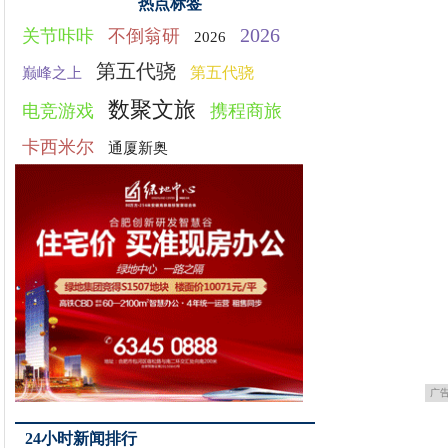
热点标签
2026
关节咔咔
不倒翁研
2026
第五代骁
第五代骁
巅峰之上
数聚文旅
电竞游戏
携程商旅
卡西米尔
通厦新奥
广
24小时新闻排行