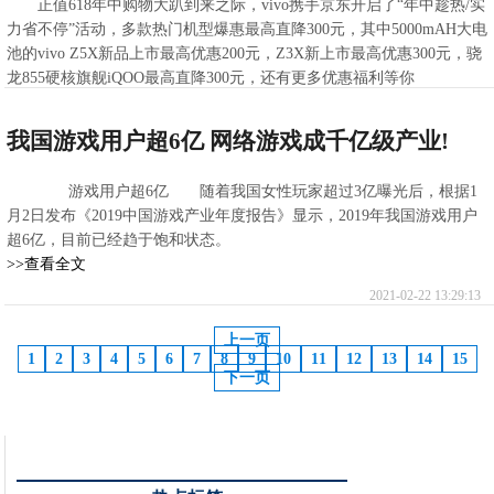
正值618年中购物大趴到来之际，vivo携手京东开启了“年中趁热/实
力省不停”活动，多款热门机型爆惠最高直降300元，其中5000mAH大电
池的vivo Z5X新品上市最高优惠200元，Z3X新上市最高优惠300元，骁
龙855硬核旗舰iQOO最高直降300元，还有更多优惠福利等你
>>查看全文
2021-02-22 13:41:24
我国游戏用户超6亿 网络游戏成千亿级产业!
游戏用户超6亿 随着我国女性玩家超过3亿曝光后，根据1
月2日发布《2019中国游戏产业年度报告》显示，2019年我国游戏用户
超6亿，目前已经趋于饱和状态。
>>查看全文
2021-02-22 13:29:13
上一页
1
2
3
4
5
6
7
8
9
10
11
12
13
14
15
下一页