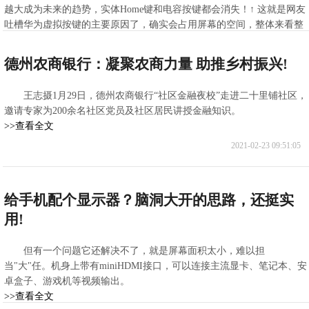
越大成为未来的趋势，实体Home键和电容按键都会消失！↑ 这就是网友
吐槽华为虚拟按键的主要原因了，确实会占用屏幕的空间，整体来看整
机的屏占比就显得越来越小！
>>查看全文
德州农商银行：凝聚农商力量 助推乡村振兴!
2021-02-23 11:44:23
王志摄1月29日，德州农商银行“社区金融夜校”走进二十里铺社区，
邀请专家为200余名社区党员及社区居民讲授金融知识。
>>查看全文
2021-02-23 09:51:05
给手机配个显示器？脑洞大开的思路，还挺实
用!
但有一个问题它还解决不了，就是屏幕面积太小，难以担
当"大"任。机身上带有miniHDMI接口，可以连接主流显卡、笔记本、安
卓盒子、游戏机等视频输出。
>>查看全文