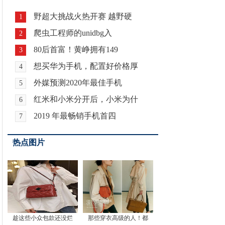
野超大挑战火热开赛 越野硬
1
爬虫工程师的unidbg入
2
80后首富！黄峥拥有149
3
想买华为手机，配置好价格厚
4
外媒预测2020年最佳手机
5
红米和小米分开后，小米为什
6
2019 年最畅销手机首四
7
热点图片
趁这些小众包款还没烂
那些穿衣高级的人！都