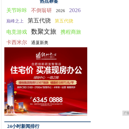
热点标签
2026
关节咔咔
不倒翁研
2026
第五代骁
第五代骁
巅峰之上
数聚文旅
电竞游戏
携程商旅
卡西米尔
通厦新奥
广
24小时新闻排行