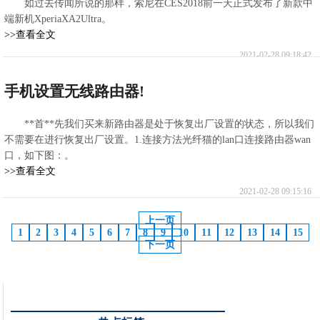
如过去传闻所说的那样，索尼在CES2018前一天正式发布了新款中
端新机XperiaXA2Ultra。
>>查看全文
2021-02-28 09:18:42
手机设置无线路由器!
**首**先我们买来新路由器是处于恢复出厂设置的状态，所以我们
不需要在进行恢复出厂设置。1.连接方法光纤猫的lan口连接路由器wan
口，如下图：。
>>查看全文
2021-02-28 09:15:16
上一页
1
2
3
4
5
6
7
8
9
10
11
12
13
14
15
下一页