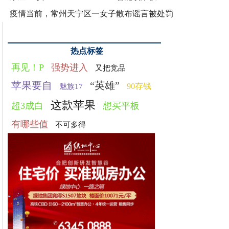
疫情当前，常州天宁区一女子散布谣言被处罚
热点标签
再见！P
强势进入
又把竞品
苹果要自
“英雄”
90存钱
魅族17
这款苹果
超3成白
想买平板
有哪些值
不可多得