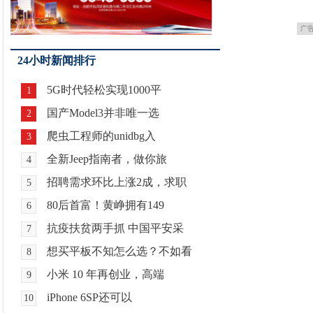
广
24小时新闻排行
5G时代轻松实现1000平
1
国产Model3并非唯一选
2
爬虫工程师的unidbg入
3
全新Jeep指南者，做你旅
4
招聘需求环比上涨2成，求职
5
80后首富！黄峥拥有149
6
抗疫扶贫两手抓 中国平安采
7
想买平板不知怎么选？不如看
8
小米 10 年再创业，高端
9
iPhone 6SP还可以
10