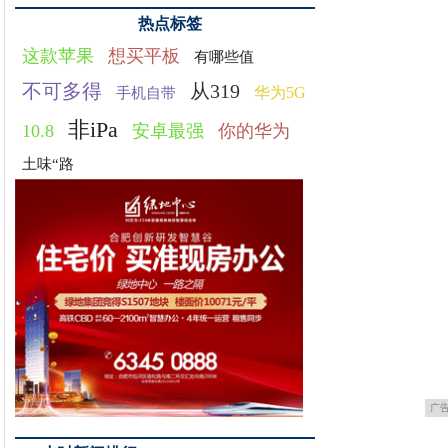
热点标签
这款苹果
想买平板
有哪些值
不可多得
从319
华为5G
手机自带
非iPa
10.8
安卓最强
你的华为
土味“路
广