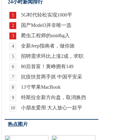
24小时新闻排行
5G时代轻松实现1000平
1
国产Model3并非唯一选
2
爬虫工程师的unidbg入
3
全新Jeep指南者，做你旅
4
招聘需求环比上涨2成，求职
5
80后首富！黄峥拥有149
6
抗疫扶贫两手抓 中国平安采
7
13寸苹果MacBook
8
特斯拉全新方向盘，取消换挡
9
小朋友爱用 大人放心一款平
10
热点图片