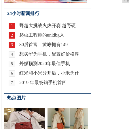
广
24小时新闻排行
野超大挑战火热开赛 越野硬
1
爬虫工程师的unidbg入
2
80后首富！黄峥拥有149
3
想买华为手机，配置好价格厚
4
外媒预测2020年最佳手机
5
红米和小米分开后，小米为什
6
2019 年最畅销手机首四
7
热点图片