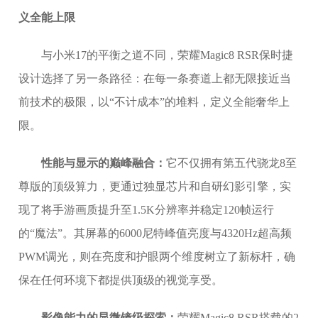
义全能上限
与小米17的平衡之道不同，荣耀Magic8 RSR保时捷
设计选择了另一条路径：在每一条赛道上都无限接近当
前技术的极限，以“不计成本”的堆料，定义全能奢华上
限。
性能与显示的巅峰融合：
它不仅拥有第五代骁龙8至
尊版的顶级算力，更通过独显芯片和自研幻影引擎，实
现了将手游画质提升至1.5K分辨率并稳定120帧运行
的“魔法”。其屏幕的6000尼特峰值亮度与4320Hz超高频
PWM调光，则在亮度和护眼两个维度树立了新标杆，确
保在任何环境下都提供顶级的视觉享受。
影像能力的显微镜级探索：
荣耀Magic8 RSR搭载的2