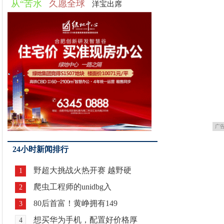
从“苦水
久愿全球
洋宝出席
广
24小时新闻排行
野超大挑战火热开赛 越野硬
1
爬虫工程师的unidbg入
2
80后首富！黄峥拥有149
3
想买华为手机，配置好价格厚
4