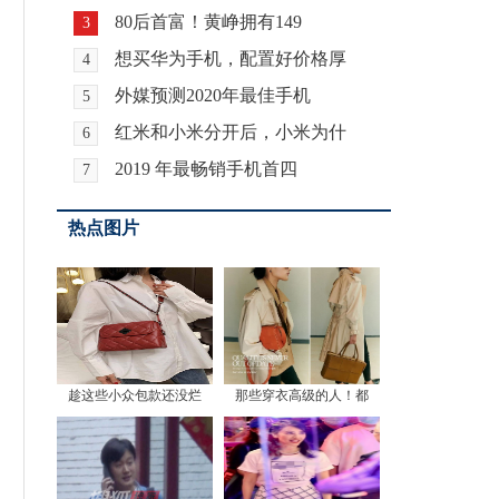
80后首富！黄峥拥有149
3
想买华为手机，配置好价格厚
4
外媒预测2020年最佳手机
5
红米和小米分开后，小米为什
6
2019 年最畅销手机首四
7
热点图片
趁这些小众包款还没烂
那些穿衣高级的人！都