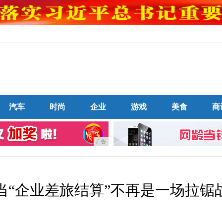
汽车
时尚
企业
游戏
美食
商
广告
当“企业差旅结算”不再是一场拉锯