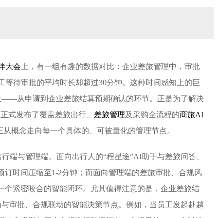
伴大会
上，有一组有趣的数据对比：企业差旅管理中，审批
工等待审批的平均时长却超过30分钟。这种时间感知上的巨
里——从申请到企业差旅结算预期确认的环节。正是为了解决
旅正式发布了覆盖差旅出行、
差旅管理
及采购全流程的
商旅AI
I商旅正从概念走向每一个具体的、可被量化的管理节点。
出行端与管理端。面向出行人的“程星途”AI助手与差旅问答、
的预订时间压缩至1-2分钟；而面向管理端的差旅审批、合规风
成了一个紧密咬合的智能闭环。尤其值得注意的是，企业差旅结
为与审批、合规联动的智能决策节点。例如，当员工发起赴越