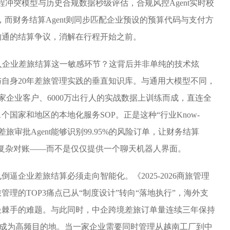
行程冲突模型与历史合规数据秒级评估，合规风控Agent实时校
，而财务结算Agent则同步匹配企业预设的预算代码与支付方
沟通的结算争议，消解在行程开始之前。
入企业差旅结算这一敏感环节？这背后并非单纯的技术炫
与自身20年差旅管理实践的垂直知识库。与通用大模型不同，
万家企业客户、6000万出行人的实战数据上训练而成，直连全
个国家和地区的本地化服务SOP。正是这种“行业Know-
旅审批Agent能够识别99.95%的风险订单，让财务结算
单的复杂对账——而不是仅仅提供一个聊天机器人界面。
逼企业差旅结算必须走向智能化。《2025-2026商旅管理
理的TOP3痛点已从“制度设计”转向“落地执行”，海外支
最棘手的难题。与此同时，中企跨境差旅订单量连续三年保持
国家成为高频目的地。当一家企业需要同时管理从越南工厂到中