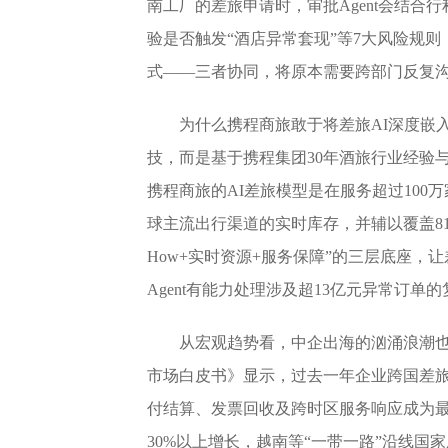
南工厂的差旅申请时，审批Agent会结合
验是否触发“酒店异常套现”等7大风险规则
式——三者协同，将原本需要跨部门反复
为什么携程商旅敢于将差旅AI深度嵌
技，而是基于携程集团30年酒旅行业经验
携程商旅的AI差旅模型是在服务超过100
球主流出行渠道的实时库存，并辅以覆盖81
How+实时资源+服务保障”的三层底座，让差
Agent有能力处理涉及超13亿元异常订
从宏观趋势看，中企出海的汹涌浪潮也倒
市场白皮书》显示，过去一年企业跨国差旅管
付结算、发票回收及跨时区服务响应成为
30%以上增长，越南等“一带一路”沿线