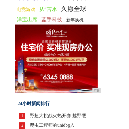
久愿全球
从“苦水
电竞游戏
洋宝出席
蓝手科技
新年换机
广告
24小时新闻排行
野超大挑战火热开赛 越野硬
1
爬虫工程师的unidbg入
2