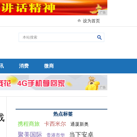
广告
设为首页
讯
消费
微商
广告
热点标签
战
携程商旅
卡西米尔
通厦新奥
聚美国际
当下安卓
贵港市华