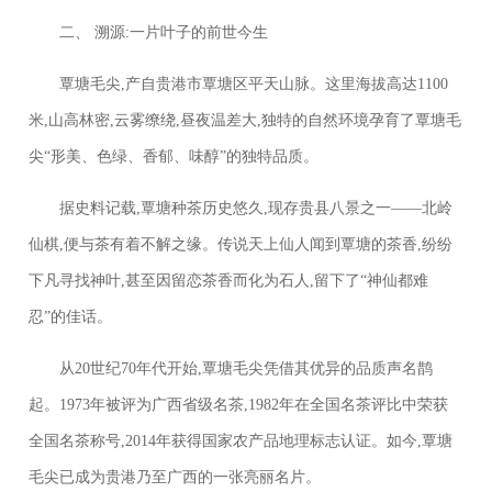
二、 溯源:一片叶子的前世今生
覃塘毛尖,产自贵港市覃塘区平天山脉。这里海拔高达1100
米,山高林密,云雾缭绕,昼夜温差大,独特的自然环境孕育了覃塘毛
尖“形美、色绿、香郁、味醇”的独特品质。
据史料记载,覃塘种茶历史悠久,现存贵县八景之一——北岭
仙棋,便与茶有着不解之缘。传说天上仙人闻到覃塘的茶香,纷纷
下凡寻找神叶,甚至因留恋茶香而化为石人,留下了“神仙都难
忍”的佳话。
从20世纪70年代开始,覃塘毛尖凭借其优异的品质声名鹊
起。1973年被评为广西省级名茶,1982年在全国名茶评比中荣获
全国名茶称号,2014年获得国家农产品地理标志认证。如今,覃塘
毛尖已成为贵港乃至广西的一张亮丽名片。