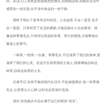
同。茶汤入口,依然是那股熟悉的微苦,但细细品味,却能在苦涩中
感受到一丝甘甜,在平淡中体会到一份宁静。
我终于明白了老爷爷当年的话。人生如茶,不会一直苦,也不
会一直甜。只有经历了生活的磨砺,才能品味出人生的真谛。就
像这杯覃塘毛尖,只有经过高温的杀青、用力的揉捻,才能释放出
最迷人的香气。
一杯茶,一段情,一生缘。覃塘毛尖,不仅滋养了我们的身体,更
滋养了我们的心灵。在这片生我养我的土地上,我将继续品味这
杯茶,品味这如茶的人生。
记者手记:在快节奏的现代生活中,不妨放慢脚步,泡一杯覃塘
毛尖,让茶香沁入心脾,让时光在茶汤中流淌。
或许,你也能从中品出属于自己的那份“回甘”。