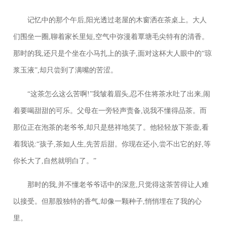
记忆中的那个午后,阳光透过老屋的木窗洒在茶桌上。大人
们围坐一圈,聊着家长里短,空气中弥漫着覃塘毛尖特有的清香。
那时的我,还只是个坐在小马扎上的孩子,面对这杯大人眼中的“琼
浆玉液”,却只尝到了满嘴的苦涩。
“这茶怎么这么苦啊!”我皱着眉头,忍不住将茶水吐了出来,闹
着要喝甜甜的可乐。父母在一旁轻声责备,说我不懂得品茶。而
那位正在泡茶的老爷爷,却只是慈祥地笑了。他轻轻放下茶壶,看
着我说:“孩子,茶如人生,先苦后甜。你现在还小,尝不出它的好,等
你长大了,自然就明白了。”
那时的我,并不懂老爷爷话中的深意,只觉得这茶苦得让人难
以接受。但那股独特的香气,却像一颗种子,悄悄埋在了我的心
里。