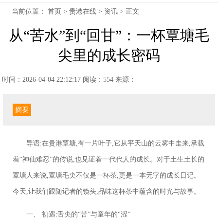
当前位置：
首页
>
贵港在线
>
资讯
> 正文
从“苦水”到“回甘”：一杯覃塘毛
尖里的成长密码
时间：2026-04-04 22:12:17
阅读：554
来源：
摘要
导语:在贵港覃塘,有一片叶子,它从平天山的云雾中走来,承载
着“神仙难忍”的传说,也见证着一代代人的成长。对于土生土长的
覃塘人来说,覃塘毛尖不仅是一杯茶,更是一本无字的成长日记。
今天,让我们跟随记者的镜头,品味这杯茶中蕴含的时光与故事。
一、 初遇:舌尖的“苦”与童年的“涩”