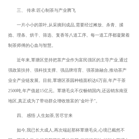
三、 传承:匠心制茶与产业腾飞
一片小小的茶叶,从采摘到成品,需要经过摊放、杀青、揉
捻、理条、烘干、筛选、复香等八道工序。每一道工序都凝聚着
制茶师傅的心血与智慧。
近年来,覃塘区坚持把茶产业作为富民强区的主导产业,通过
强政策扶持、强科技支撑、强品牌培育、强茶旅融合,推动茶产
业全产业链发展。目前,覃塘区茶园种植面积达6万亩,年产干茶
2500吨,年产值超15亿元。覃塘毛尖不仅畅销国内,还远销东南亚
地区,真正成为了带动群众增收致富的“金叶子”。
四、 感悟:人生如茶,苦尽甘来
如今,我已长大成人,再次端起那杯覃塘毛尖,心境已截然不