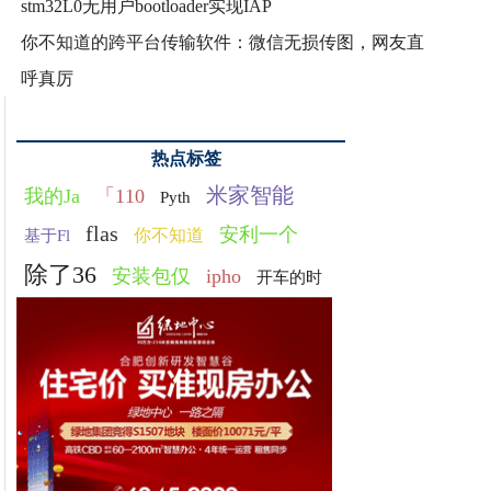
stm32L0无用户bootloader实现IAP
你不知道的跨平台传输软件：微信无损传图，网友直
呼真厉
热点标签
米家智能
我的Ja
「110
Pyth
flas
安利一个
你不知道
基于Fl
除了36
安装包仅
ipho
开车的时