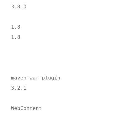
 3.8.0
 1.8
 1.8
 maven-war-plugin
 3.2.1
 WebContent