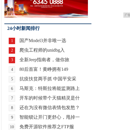
广
24小时新闻排行
国产Model3并非唯一选
1
爬虫工程师的unidbg入
2
全新Jeep指南者，做你旅
3
80后首富！黄峥拥有149
4
抗疫扶贫两手抓 中国平安采
5
马斯克：特斯拉将能监测路上
6
开车的时候带个天猫精灵是什
7
还在为没有微信表情包发愁？
8
智能锁让开门更舒心，甩掉一
9
免费开源软件推荐之FTP服
10