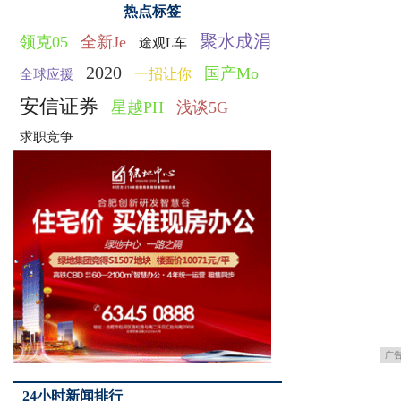
热点标签
聚水成涓
领克05
全新Je
途观L车
2020
国产Mo
一招让你
全球应援
安信证券
星越PH
浅谈5G
求职竞争
广
24小时新闻排行