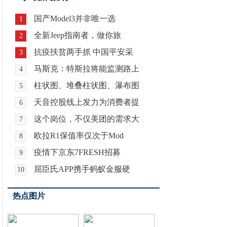
国产Model3并非唯一选
1
全新Jeep指南者，做你旅
2
抗疫扶贫两手抓 中国平安采
3
马斯克：特斯拉将能监测路上
4
柱状图、堆叠柱状图、瀑布图
5
天音控股线上发力为消费者提
6
这个岗位，不仅美团的需求大
7
欧拉R1保值率仅次于Mod
8
疫情下京东7FRESH招募
9
屈臣氏APP携手蚂蚁金服硬
10
热点图片