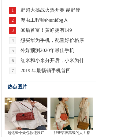
野超大挑战火热开赛 越野硬
1
爬虫工程师的unidbg入
2
80后首富！黄峥拥有149
3
想买华为手机，配置好价格厚
4
外媒预测2020年最佳手机
5
红米和小米分开后，小米为什
6
2019 年最畅销手机首四
7
热点图片
趁这些小众包款还没烂
那些穿衣高级的人！都