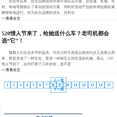
自去年以来，自主品牌混动市场可谓百花齐放，比亚迪、长城、吉
利、奇瑞等都推出了各自的混动方案，同时对混动产品的布局也都在紧
锣密鼓地进行。作为自主品牌的龙头，吉利当
>>查看全文
2022-05-24 13:52:11
520情人节来了，给她送什么车？老司机都会
选“它”！
随着人们生活水平的提高，汽车已经不再是以前的代步工具那么简
单，而是变成了一种文化，更是一种相互之间交流的礼物。那么，520
情人节到了，在外打拼了几年的你，是不是
>>查看全文
2022-05-20 15:51:07
上一页
1
2
3
4
5
6
7
8
9
10
11
12
13
14
15
下一页