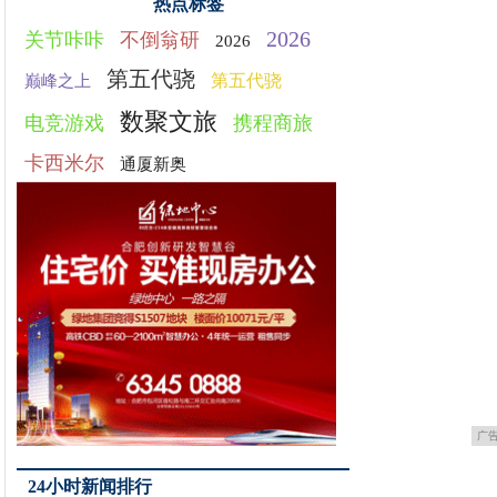
热点标签
2026
关节咔咔
不倒翁研
2026
第五代骁
第五代骁
巅峰之上
数聚文旅
电竞游戏
携程商旅
卡西米尔
通厦新奥
广
24小时新闻排行