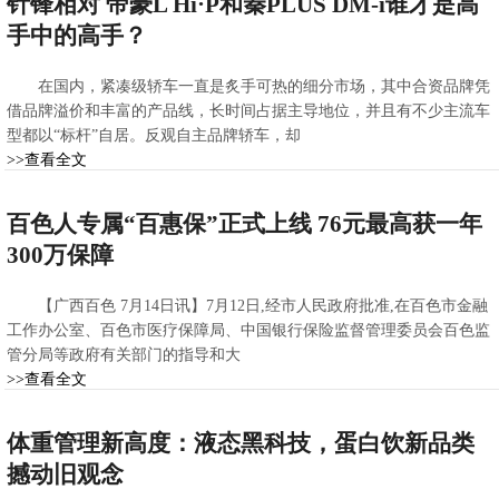
针锋相对 帝豪L Hi·P和秦PLUS DM-i谁才是高
手中的高手？
在国内，紧凑级轿车一直是炙手可热的细分市场，其中合资品牌凭
借品牌溢价和丰富的产品线，长时间占据主导地位，并且有不少主流车
型都以“标杆”自居。反观自主品牌轿车，却
>>查看全文
2022-07-26 11:33:08
百色人专属“百惠保”正式上线 76元最高获一年
300万保障
【广西百色 7月14日讯】7月12日,经市人民政府批准,在百色市金融
工作办公室、百色市医疗保障局、中国银行保险监督管理委员会百色监
管分局等政府有关部门的指导和大
>>查看全文
2022-07-15 09:28:08
体重管理新高度：液态黑科技，蛋白饮新品类
撼动旧观念