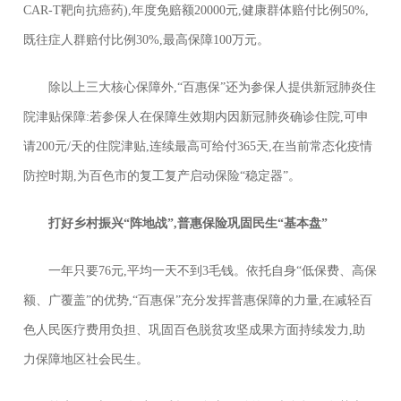
CAR-T靶向抗癌药),年度免赔额20000元,健康群体赔付比例50%,
既往症人群赔付比例30%,最高保障100万元。
除以上三大核心保障外,“百惠保”还为参保人提供新冠肺炎住
院津贴保障:若参保人在保障生效期内因新冠肺炎确诊住院,可申
请200元/天的住院津贴,连续最高可给付365天,在当前常态化疫情
防控时期,为百色市的复工复产启动保险“稳定器”。
打好乡村振兴“阵地战”,普惠保险巩固民生“基本盘”
一年只要76元,平均一天不到3毛钱。依托自身“低保费、高保
额、广覆盖”的优势,“百惠保”充分发挥普惠保障的力量,在减轻百
色人民医疗费用负担、巩固百色脱贫攻坚成果方面持续发力,助
力保障地区社会民生。