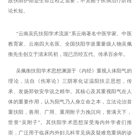
故扶阳护阳是生命过程之需要，不宜囿于疾病治疗阶段
论长短。
“云南吴氏扶阳学术流派”系云南著名中医学家、中医
教育家、云南四大名医、全国扶阳学派重量级人物吴佩
衡先生创立于清末民初，现已历经五代、传承百余年。
吴佩衡扶阳学术思想渊源于《内经》重视人体阳气的
理论，法自《伤寒论》三阴寒化证温阳扶正思想，传
承、发扬郑钦安学说之精华。其核心及其重视阳气在人
体的重要作用，认为阳气乃人身立命之本，立法论治首
重扶阳，善用、广用、重用附子力挽沉疴，誉满天下，
世誉“吴附子”。其扶阳学术思想深受海内外学者们推
崇，广泛用于临床内外妇儿科常见病及疑难危重病的诊