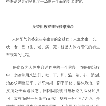
中医爱好者们呈现了一场别开生面的学术盛宴。
吴荣祖教授课程精彩摘录
人体阳气的盛衰决定生命的全过程：人生之生、长、
状、老、己（生、老、病、死）皆是人体内阳气的初生
至衰竭的过程。
疾病仅为人体生命过程中的一个阶段，在疾病治疗
中，勿论常用八法(汗、吐、下、和、温、清、补、消)处
治必求调整阴阳，以平为期，阴平阳秘，精神乃治。若
疾病处于垂危状态，回阳固脱或回阳救逆为医林所共
识。故有“固得一分阳气(元气)，则有一分生机”之说。是