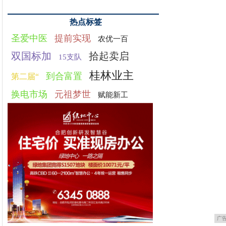
热点标签
圣爱中医
提前实现
农优一百
双国标加
拾起卖启
15支队
桂林业主
到合富置
第二届“
换电市场
元祖梦世
赋能新工
广