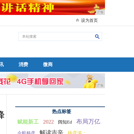
广告
设为首页
讯
消费
微商
广告
热点标签
峰
布局万亿
赋能新工
2022
阔知Ed
解读吉辛
杨彦涛：
企航杨彦