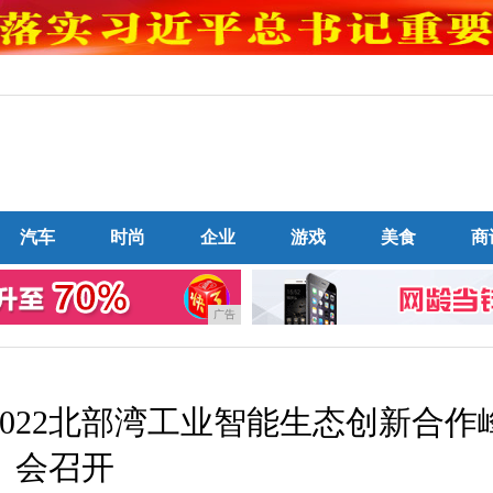
汽车
时尚
企业
游戏
美食
商
广告
022北部湾工业智能生态创新合作
会召开