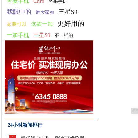
今夏手机
Chro
坚果手机
我眼中的
三星S9
教大家如
更好用的
这款一加
家装可以
一加手机
三星S9
不一样的
广
24小时新闻排行
想买华为手机，配置好价格厚