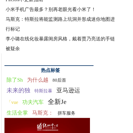
小米手机广告最多？别再老眼光看小米了！
马斯克：特斯拉将能监测路上坑洞并形成迷你地图进
行标记
李小璐在线化妆暴露闺房风格，戴着贾乃亮送的手链
被疑余
热点标签
除了Sh
为什么越
80后首
未来的独
亚马逊运
特斯拉暴
全新Je
功夫汽车
「vue
生活全掌
马斯克：
拼车服务