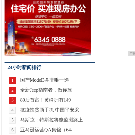
广
24小时新闻排行
国产Model3并非唯一选
1
全新Jeep指南者，做你旅
2
80后首富！黄峥拥有149
3
抗疫扶贫两手抓 中国平安采
4
马斯克：特斯拉将能监测路上
5
亚马逊运营QA集锦（64-
6