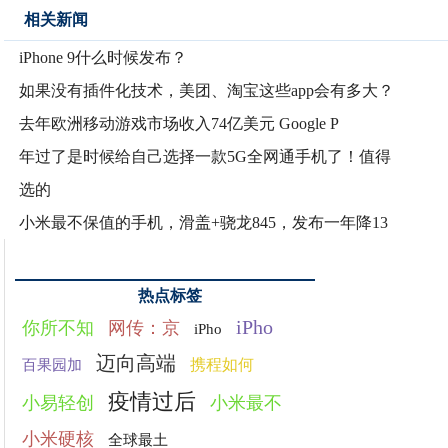
相关新闻
iPhone 9什么时候发布？
如果没有插件化技术，美团、淘宝这些app会有多大？
去年欧洲移动游戏市场收入74亿美元 Google P
年过了是时候给自己选择一款5G全网通手机了！值得
选的
小米最不保值的手机，滑盖+骁龙845，发布一年降13
热点标签
iPho
你所不知
网传：京
iPho
迈向高端
携程如何
百果园加
疫情过后
小易轻创
小米最不
小米硬核
全球最土