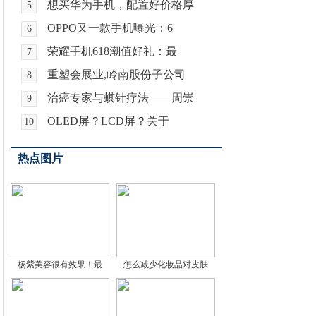
想买华为手机，配置好价格厚
5
OPPO又一款手机曝光：6
6
荣耀手机618潮值好礼：最
7
重塑会展业,岭南股份子公司
8
治癌专家与蜞针疗法——周崇
9
OLED屏？LCD屏？关于
10
热点图片
杨紫美容很有效果！最
怎么减少化妆品对皮肤