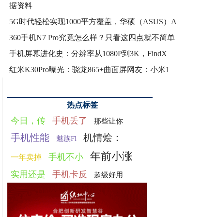
据资料
5G时代轻松实现1000平方覆盖，华硕（ASUS）A
360手机N7 Pro究竟怎么样？只看这四点就不简单
手机屏幕进化史：分辨率从1080P到3K，FindX
红米K30Pro曝光：骁龙865+曲面屏网友：小米1
热点标签
今日，传
手机丢了
那些让你
手机性能
机情烩：
魅族Fl
年前小涨
手机不小
一年卖掉
实用还是
手机卡反
超级好用