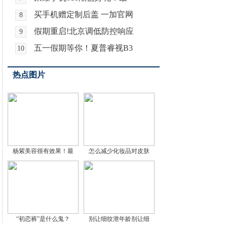
买手机赠定制后盖 一加官网
8
假期重启!北京调低防控响应
9
五一假期等你！夏普睿视B3
10
热点图片
杨紫美容很有效果！最
怎么减少化妆品对皮肤
“初恋裤”是什么鬼？
别让细纹泄年龄别让细