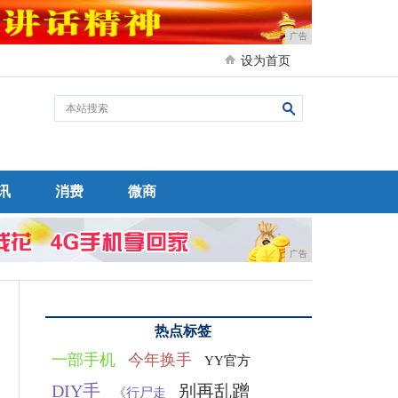
广告
设为首页
讯
消费
微商
广告
热点标签
一部手机
今年换手
YY官方
DIY手
别再乱蹭
《行尸走