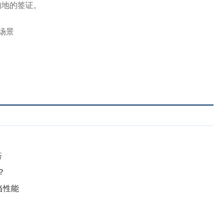
的地的签证。
搭
？
当性能