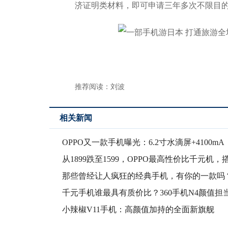
济证明类材料，即可申请三年多次不限目
推荐阅读：
刘波
相关新闻
OPPO又一款手机曝光：6.2寸水滴屏+4100mA
从1899跌至1599，OPPO最高性价比千元机，
那些曾经让人疯狂的经典手机，有你的一款吗
千元手机谁最具有质价比？360手机N4颜值担
爆
小辣椒V11手机：高颜值加持的全面新旗舰