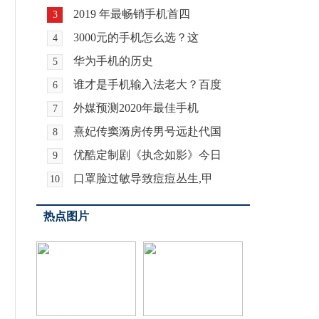
2019 年最畅销手机首四
3
3000元的手机怎么选？这
4
华为手机的历史
5
谁才是手机输入法老大？百度
6
外媒预测2020年最佳手机
7
熹妃传窦漪房传男号远赴代国
8
优酷定制剧《执念如影》今日
9
口罩脸过敏导致痘痘丛生,甲
10
热点图片