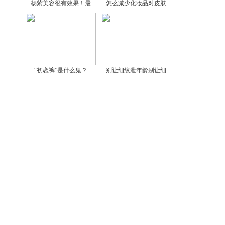
杨紫美容很有效果！最
怎么减少化妆品对皮肤
“初恋裤”是什么鬼？
别让细纹泄年龄别让细