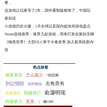
整，
这游戏让玩家等了2年，国外重制版都有了，中国玩
家却还
小游戏仍在火爆，1月全球以及国内超休闲游戏盘点
Steam游戏推荐：推荐几款游戏，用来打发在家的无聊
《物质世界》大型DLC将于今春发售 加入新系统新内
容
热点标签
杨紫美容
怎么减少
“初恋裤
别让细纹
去角质有
你的梳妆
俞灏明现
阔腿裤已
想素颜也
阔腿裤为
宣美、i
曝OPP