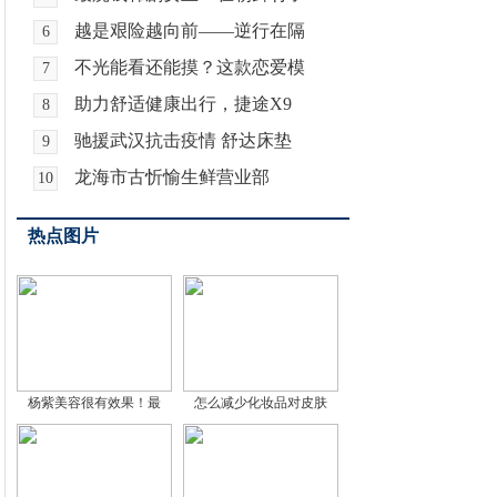
越是艰险越向前——逆行在隔
6
不光能看还能摸？这款恋爱模
7
助力舒适健康出行，捷途X9
8
驰援武汉抗击疫情 舒达床垫
9
龙海市古忻愉生鲜营业部
10
热点图片
杨紫美容很有效果！最
怎么减少化妆品对皮肤