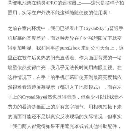
背部电池架在精灵4PRO的遥控器上——这只是摆样子拍
照用，实际在户外决不能这样随随便便的使用啊！
之前在室内环境中，我们已经看出了CrystalSky与普通手
机屏幕的亮度差异，而这种差异在户外强烈阳光下就变
得更加明显。我和同事@pure白box 来到公司天台上，这
里正在被午后炙热的阳光直晒着。作为画面背景的一堵
墙壁依然变得白亮，我几乎无法长时间用肉眼直视。在
这种情况下，右手上的手机屏幕即使开到最高亮度我依
然很难看清楚屏幕显示（都进入了地图模式），而在左
手上的CrystalSky虽然也显得暗淡，但至少可以让我毫不
费力的看清楚画面上的所有文字细节。用相机拍摄下来
的画面可能还不足以真实反映现场的实际情况，但事实
上我们两人都觉得如果不用遮光罩或者其他辅助配件，