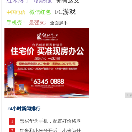
红米终于
拥有这支
物美价廉
FC游戏
微信红包
中国电信
手机壳“
最强5G
全面屏手
广
24小时新闻排行
想买华为手机，配置好价格厚
1
红米和小米分开后，小米为什
2