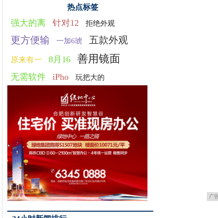
热点标签
强大的离
针对12
拒绝外观
更方便输
五款外观
一加6琥
善用镜面
8月16
原来有一
无需软件
iPho
玩把大的
广