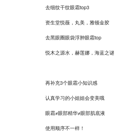
去细纹干纹眼霜top3
资生堂悦薇，丸美，雅顿金胶
去黑眼圈眼袋浮肿眼霜top
悦木之源水，赫莲娜，海蓝之谜
再补充3个眼霜小知识感
认真学习的小姐姐会变美哦
眼霜≠眼部精华≠眼部肌底液
使用顺序不一样！