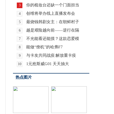
你的梳妆台还缺一个门面担当
3
创维将举办线上直播发布会
4
最烧钱韩剧女主：在朝鲜村子
5
越是艰险越向前——逆行在隔
6
不光能看还能摸？这款恋爱模
7
能做“僚机”的哈弗F7
8
与卡友共同战疫:解放重卡疫
9
1元抢斯威G01 天天抽大
10
热点图片