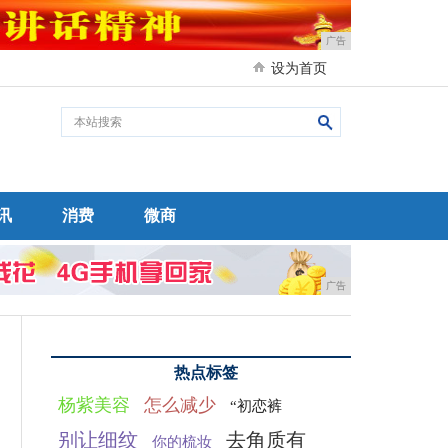
广告
设为首页
讯
消费
微商
广告
热点标签
杨紫美容
怎么减少
“初恋裤
别让细纹
去角质有
你的梳妆