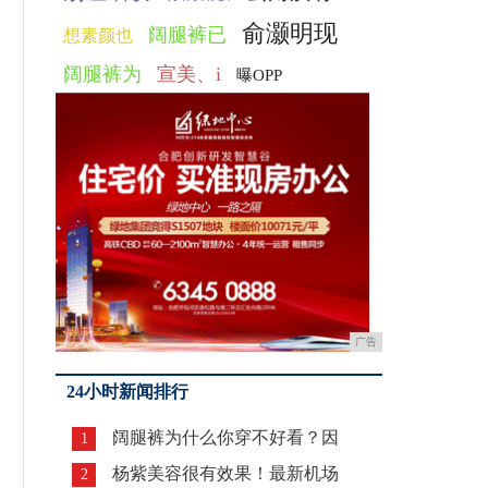
俞灏明现
阔腿裤已
想素颜也
阔腿裤为
宣美、i
曝OPP
广告
24小时新闻排行
阔腿裤为什么你穿不好看？因
1
杨紫美容很有效果！最新机场
2