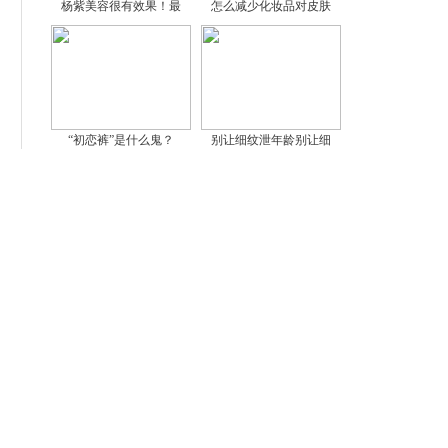
杨紫美容很有效果！最
怎么减少化妆品对皮肤
“初恋裤”是什么鬼？
别让细纹泄年龄别让细