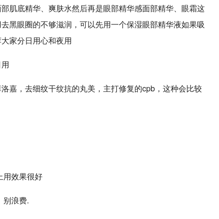
面部肌底精华、爽肤水然后再是眼部精华感面部精华、眼霜这
用去黑眼圈的不够滋润，可以先用一个保湿眼部精华液如果吸
荐大家分日用心和夜用
日用
洛嘉，去细纹干纹抗的丸美，主打修复的cpb，这种会比较
上用效果很好
别浪费.