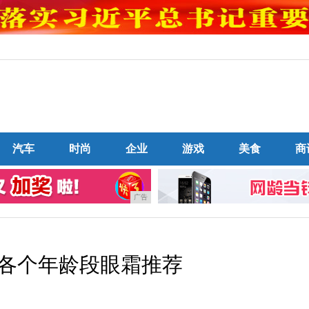
汽车
时尚
企业
游戏
美食
商
广告
40+各个年龄段眼霜推荐