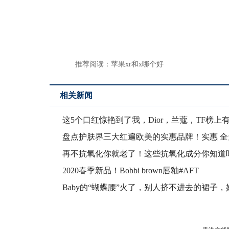
推荐阅读：
苹果xr和x哪个好
相关新闻
这5个口红惊艳到了我，Dior，兰蔻，TF榜上
盘点护肤界三大红遍欧美的实惠品牌！实惠 全
效果
再不抗氧化你就老了！这些抗氧化成分你知道
硬核干货
2020春季新品！Bobbi brown唇釉#AFT
Baby的“蝴蝶腰”火了，别人挤不进去的裙子，
用