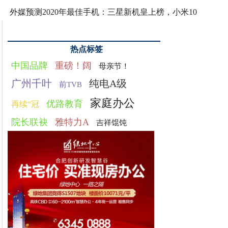
外媒预测2020年最佳手机：三星新机皇上榜，小米10
热点标签
中国品牌
重磅！阔
母亲节！
广州千叶
纯电A级
前TVB
家庭办公
优路教育
再续“冠
院长联袂
雅特力A
吉祥馄饨