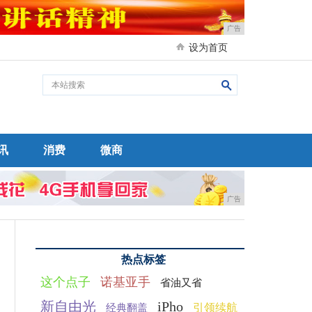
广告
设为首页
讯
消费
微商
广告
热点标签
这个点子
诺基亚手
省油又省
新自由光
iPho
引领续航
经典翻盖