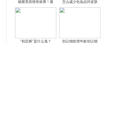
杨紫美容很有效果！最
怎么减少化妆品对皮肤
“初恋裤”是什么鬼？
别让细纹泄年龄别让细